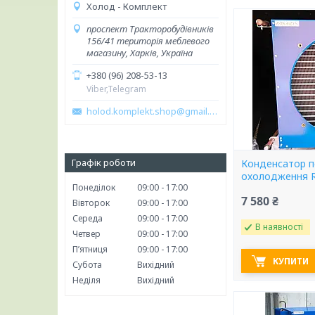
Холод - Комплект
проспект Тракторобудівників
156/41 територія меблевого
магазину, Харків, Україна
+380 (96) 208-53-13
Viber,Telegram
holod.komplekt.shop@gmail.com
Графік роботи
Конденсатор п
охолодження R
Понеділок
09:00
17:00
7 580 ₴
Вівторок
09:00
17:00
Середа
09:00
17:00
В наявності
Четвер
09:00
17:00
Пʼятниця
09:00
17:00
КУПИТИ
Субота
Вихідний
Неділя
Вихідний