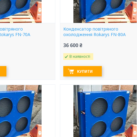
овітряного
Конденсатор повітряного
okarys FN-70A
охолодження Rokarys FN-80A
36 600 ₴
В наявності
КУПИТИ