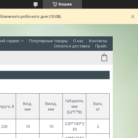
Кошик
ближчого робочого дня (10.08).
ий сервис
Популярные товары
О нас
Контакты
Оплата и доставка
Прайс
Габарити,
Вхід,
Вихід,
Вага,
пруга, В
мм
мм
мм
кг
(Ш*Г*В)
320*100*2
220
10
10
2
30