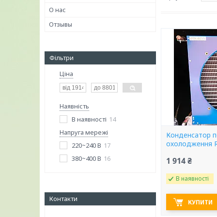
О нас
Отзывы
Фільтри
Ціна
Наявність
В наявності
14
Напруга мережі
Конденсатор п
охолодження R
220~240 В
17
380~400 В
16
1 914 ₴
В наявності
Контакти
КУПИТИ