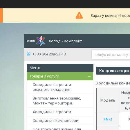
Зараз у компанії нер
Холод - Комплект
+380 (96) 208-53-13
Конденсатори 
Товары и услуги
Холодильні конде
Холодильні агрегати
власного складання
Номі
н
Виготовлення термозавіс,
Модель
поту
Монтаж термошторів.
ь, 
Холодильні агрегати
FN-2
0
Холодильні компресори
Повітроохолоджувачі для