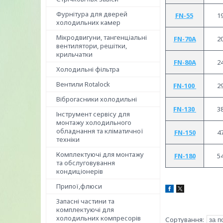
Фурнітура для дверей
FN-55
19
холодильних камер
Мікродвигуни, тангенціальні
FN-70A
20
вентилятори, решітки,
крильчатки
FN-80A
24
Холодильні фільтра
Вентили Rotalock
FN-100
29
Віброгасники холодильні
FN-130
38
Інструмент сервісу для
монтажу холодильного
обладнання та кліматичної
FN-150
47
техніки
Комплектуючі для монтажу
FN-180
54
та обслуговування
кондиціонерів
Припої,флюси
Запасні частини та
комплектуючі для
холодильних компресорів