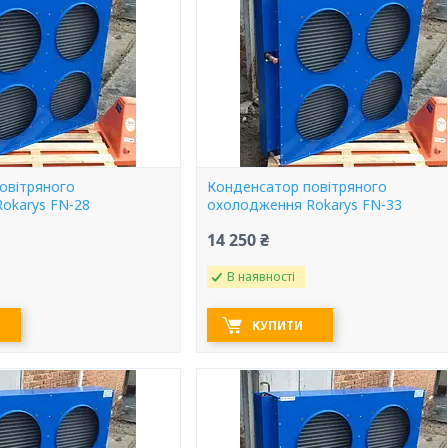
овітряного
Конденсатор повітряного
okarys FN-28
охолодження Rokarys FN-33
14 250 ₴
В наявності
КУПИТИ