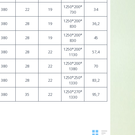
1250*200*
380
22
19
34
730
1250*200*
380
28
19
36,2
830
1250*200*
380
28
19
45
830
1250*200*
380
28
22
57,4
1130
1250*200*
380
28
22
70
1380
1250*250*
380
28
22
83,2
1330
1250*270*
380
35
22
95,7
1330