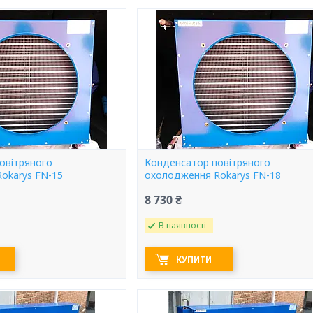
овітряного
Конденсатор повітряного
okarys FN-15
охолодження Rokarys FN-18
8 730 ₴
В наявності
КУПИТИ