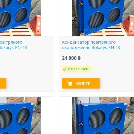
овітряного
Конденсатор повітряного
okarys FN-43
охолодження Rokarys FN 48
24 800 ₴
В наявності
КУПИТИ