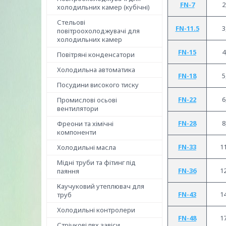
FN-7
2
холодильних камер (кубічні)
Стельові
FN-11.5
3
повітроохолоджувачі для
холодильних камер
FN-15
4
Повітряні конденсатори
Холодильна автоматика
FN-18
5
Посудини високого тиску
FN-22
6
Промислові осьові
вентилятори
FN-28
8
Фреони та хімічні
компоненти
FN-33
11
Холодильні масла
Мідні труби та фітинг під
FN-36
12
паяння
Каучуковий утеплювач для
FN-43
14
труб
Холодильні контролери
FN-48
17
Стрічкові пвх завіси