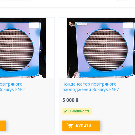
овітряного
Конденсатор повітряного
okarys FN-2
охолодження Rokarys FN-7
5 000 ₴
В наявності
КУПИТИ