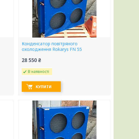
Конденсатор повітряного
охолодження Rokarys FN 55
28 550 ₴
В наявності
КУПИТИ