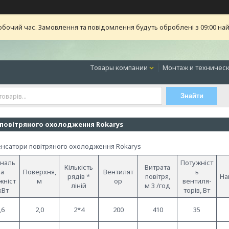
обочий час. Замовлення та повідомлення будуть оброблені з 09:00 най
Товары компании
Монтаж и техническ
Знайти
повітряного охолодження Rokarys
нсатори повітряного охолодження Rokarys
наль
Потужніст
Кількість
Витрата
а
Поверхня,
Вентилят
ь
рядів *
повітря,
На
жніст
м
ор
вентиля-
ліній
м 3 /год
кВт
торів, Вт
,6
2,0
2*4
200
410
35