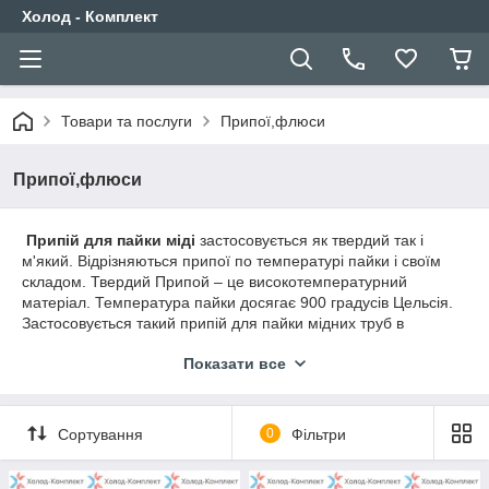
Холод - Комплект
Товари та послуги
Припої,флюси
Припої,флюси
Припій для пайки міді
застосовується як твердий так і
м'який. Відрізняються припої по температурі пайки і своїм
складом. Твердий Припой – це високотемпературний
матеріал. Температура пайки досягає 900 градусів Цельсія.
Застосовується такий припій для пайки мідних труб в
холодильних установках, кондиціонерах, в системах
Показати все
опалення.
Високотемпературний мідний припій використовується там,
де необхідно мати однакові коефіцієнти розширення спайки
міді і припою, що дає високу ступінь надійності такого
Сортування
0
Фільтри
з'єднання.
М'який припій випускають у вигляді дроту і застосовують при