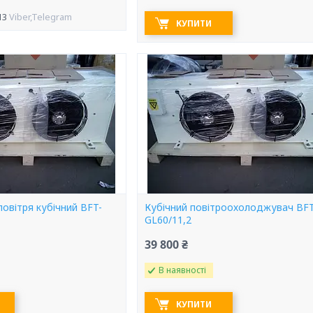
13
Viber,Telegram
КУПИТИ
овітря кубічний BFT-
Кубічний повітроохолоджувач BFT
GL60/11,2
39 800 ₴
В наявності
КУПИТИ