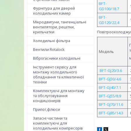
BFT-
Фурнітура для дверей
GD100/18.7
холодильних камер
BFT-
Мікродвигуни, тангенціальні
GD120/22.4
вентилятори, решітки,
крильчатки
Повітроохолоджув
Холодильні фільтра
Вентили Rotalock
Модель
Віброгасники холодильні
Інструмент сервісу для
BFT-GJ20/3.6
монтажу холодильного
обладнання та кліматичної
BFT-GJ30/4.6
техніки
BFT-GJ40/7.1
Комплектуючі для монтажу
та обслуговування
BFT-GJ55/8.9
кондиціонерів
BFT-GJ70/11.6
Припої,флюси
BFT-GJ85/14.3
Запасні частини та
комплектуючі для
холодильних компресорів