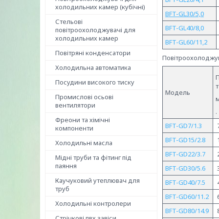
холодильних камер (кубічні)
BFT-GL30/
5,0
Стельові
BFT-GL40/8,0
повітроохолоджувачі для
холодильних камер
BFT-GL60/11,2
Повітряні конденсатори
Повітроохолоджув
Холодильна автоматика
Посудини високого тиску
Модель
Промислові осьові
вентилятори
.
Фреони та хімічні
BFT-GD7/1.3
компоненти
BFT-GD15/2.8
Холодильні масла
BFT-GD22/3.7
Мідні труби та фітинг під
паяння
BFT-GD30/5.6
Каучуковий утеплювач для
BFT-GD40/7.5
труб
BFT-GD60/11.2
Холодильні контролери
BFT-GD80/14.9
Стрічкові пвх завіси