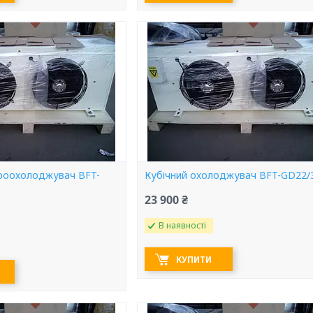
троохолоджувач BFT-
Кубічний охолоджувач BFT-GD22/3
23 900 ₴
В наявності
КУПИТИ