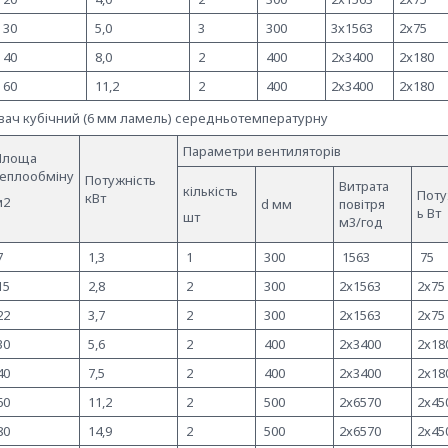
30
5,0
3
300
3х1563
2х75
40
8,0
2
400
2х3400
2х180
60
11,2
2
400
2х3400
2х180
ач кубічний (6 мм ламель) середньотемпературну
Параметри вентиляторів
Площа
теплообміну
Потужність
Витрата
кількість
Поту
кВт
м2
d мм
повітря
ь Вт
шт
м3/год
7
1,3
1
300
1563
75
15
2,8
2
300
2х1563
2х75
22
3,7
2
300
2х1563
2х75
30
5,6
2
400
2х3400
2х18
40
7,5
2
400
2х3400
2х18
60
11,2
2
500
2х6570
2х45
80
14,9
2
500
2х6570
2х45