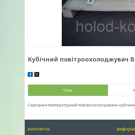
Кубічний повітроохолоджувач BF
Опис
Х
Середньотемпературний повітроохолоджувач кубічного т
контакты
информ