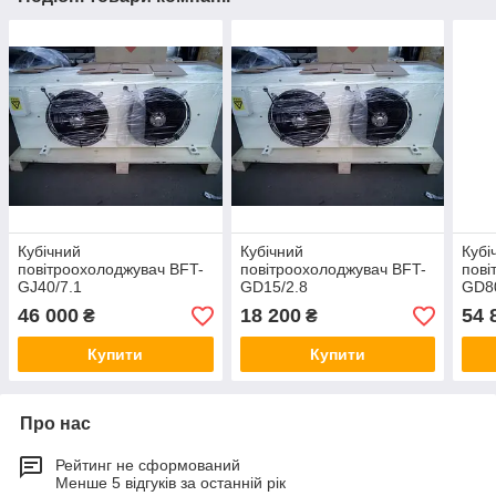
Кубічний
Кубічний
Кубі
повітроохолоджувач BFT-
повітроохолоджувач BFT-
пові
GJ40/7.1
GD15/2.8
GD80
46 000
18 200
54 
₴
₴
Купити
Купити
Про нас
Рейтинг не сформований
Менше 5 відгуків за останній рік