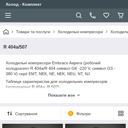
Холод - Комплект
Товари та послуги
Холодильні компресори
Холодиль
R 404a/507
Холодильні компресори Embraco Aapera (робочий
холодоагент R 404a/R 404 символ GK -220 V, символ GS -
380 V) серії EMT, NEK, NE, NEK, NEU, NT, NJ.
Таблиця характеристик для холодильних компресорів
(холодоагент R 404a ,R 507)
Показати все
Компресори низькотемпературні LBP Т конд = 45⁰С
Модель
Обсяг
Тип ел.
- 30⁰ ⁰С
- 25⁰ ⁰С
- 20⁰ ⁰С
цилин-
двиг.
Сортування
0
Фільтри
дра
EMT
4,50
CSIR
164
210
265