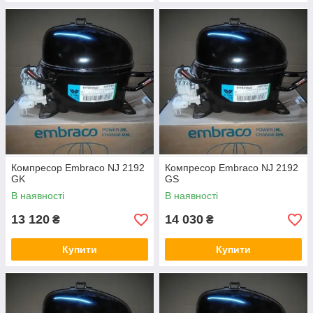
NJ 9232
26.20
CSR
1470
1911
2413
GK
NJ 9232
26.20
3P
1535
1972
2476
GS
NJ 9238
32.70
CSR
1939
2424
2970
GK
NJ 9238
32.70
3P
1979
2506
3091
GS
Компресор Embraco NJ 2192
Компресор Embraco NJ 2192
GK
GS
В наявності
В наявності
13 120
14 030
₴
₴
Купити
Купити