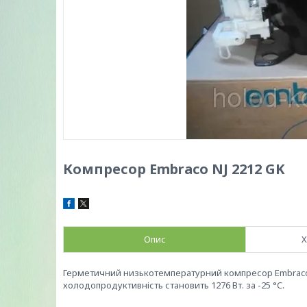
Компресор Embraco NJ 2212 GK
Опис
Х
Герметичний низькотемпературний компресор Embraco 
холодопродуктивність становить 1276 Вт. за -25 °C.