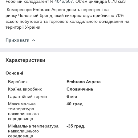
Робочий холодоагент R
404a/507
. Об'єм циліндра 8.78 см3
Компресори Embraco Aspera досить перевірені на
ринку Чоловічий бренд, який використовує приблизно 70%
всього побутового та торгового холодильного обладнання на
території України.
Приховати
Характеристики
Основні
Виробник
Embraco Aspera
Країна виробник
Словаччина
Гарантійний термін
6 міс
Максимальна
40 град.
температура
навколишнього
середовища
Мінімальна температура
-35 град.
навколишнього
середовища