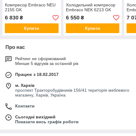
Компресор Embraco NEU
Холодильний компресор
Хол
2155 GK
Embraco NEK 6213 GK
Emb
6 830
6 550
7 0
₴
₴
Купити
Купити
Про нас
Рейтинг не сформований
Менше 5 відгуків за останній рік
Працює з 18.02.2017
м. Харків
проспект Тракторобудівників 156/41 територія меблевого
магазину, Харків, Україна
Контакти
Сьогодні вихідний
Показати весь графік роботи