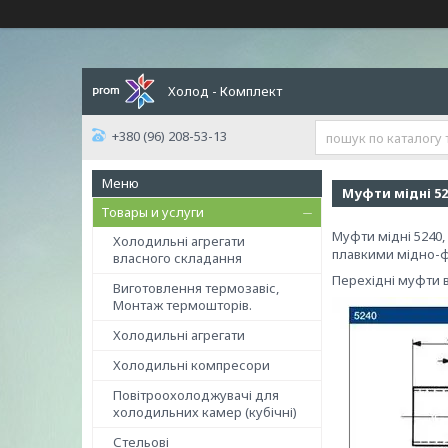
Холод - Комплект
+380 (96) 208-53-13
Муфти мідні 524
Товары и услуги
Муфти мідні 5240,
Холодильні агрегати
плавкими мідно-
власного складання
Перехідні муфти в
Виготовлення термозавіс,
Монтаж термошторів.
Холодильні агрегати
Холодильні компресори
Повітроохолоджувачі для
холодильних камер (кубічні)
Стельові