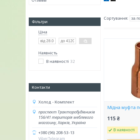
Отзывы
Фільтри
Ціна
Наявність
В наявності
32
Контакти
Холод - Комплект
Мідна муфта п
проспект Тракторобудівників
156/41 територія меблевого
115 ₴
магазину, Харків, Україна
В наявності
+380 (96) 208-53-13
Viber,Telegram