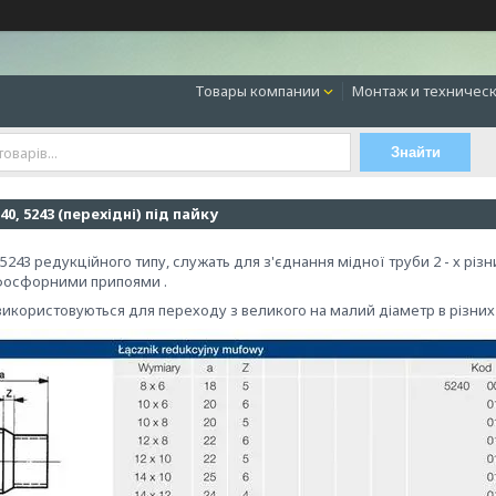
Товары компании
Монтаж и техническ
Знайти
0, 5243 (перехідні) під пайку
 5243 редукційного типу, служать для з'єднання мідної труби 2 - х різн
фосфорними припоями .
икористовуються для переходу з великого на малий діаметр в різних 