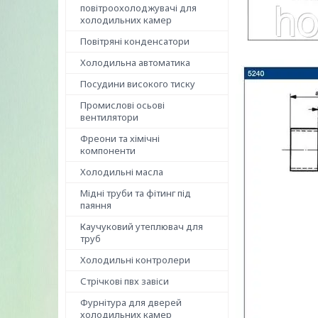
повітроохолоджувачі для
холодильних камер
Повітряні конденсатори
Холодильна автоматика
Посудини високого тиску
Промислові осьові
вентилятори
Фреони та хімічні
компоненти
Холодильні масла
Мідні труби та фітинг під
паяння
Каучуковий утеплювач для
труб
Холодильні контролери
Стрічкові пвх завіси
Фурнітура для дверей
холодильних камер