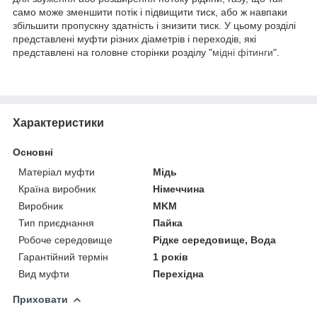
само може зменшити потік і підвищити тиск, або ж навпаки
збільшити пропускну здатність і знизити тиск. У цьому розділі
представлені муфти різних діаметрів і переходів, які
представлені на головне сторінки розділу "
мідні фітинги
".
Характеристики
Основні
Матеріал муфти
Мідь
Країна виробник
Німеччина
Виробник
MKM
Тип приєднання
Пайка
Робоче середовище
Рідке середовище, Вода
Гарантійний термін
1 років
Вид муфти
Перехідна
Приховати