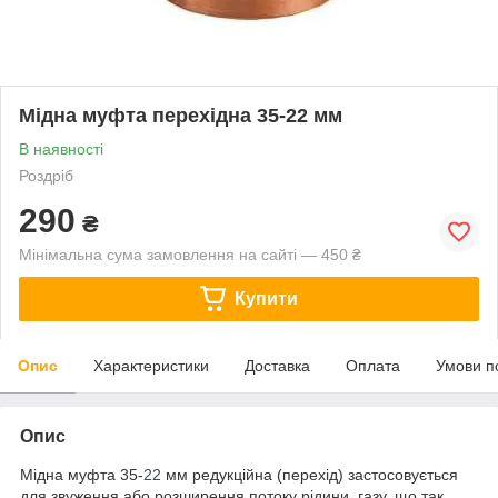
Мідна муфта перехідна 35-22 мм
В наявності
Роздріб
290
₴
Мінімальна сума замовлення на сайті — 450 ₴
Купити
Опис
Характеристики
Доставка
Оплата
Умови п
Опис
Мідна муфта 35-
22
мм редукційна (перехід) застосовується
для звуження або розширення потоку рідини, газу, що так