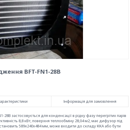
дження BFT-FN1-28В
арактеристики
Інформація для замовлення
-28В застосовується для конденсації в рідку фазу перегрітих парів
ивність 8,8 кВт, поверхня теплообміну 28,04 м2, має дифузор під
становить 589х240х484 мм, може входити до складу ККА або бути