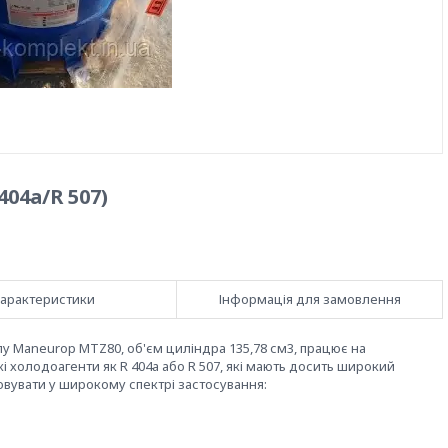
04a/R 507)
арактеристики
Інформація для замовлення
Maneurop MTZ80, об'єм циліндра 135,78 см3, працює на
 холодоагенти як R 404a або R 507, які мають досить широкий
вувати у широкому спектрі застосування: