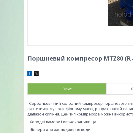
Поршневий компресор MTZ80 (R 4
Опис
Х
Середньовічний холодний компресор поршневого типу 
синтетичному поліефірному маслі, розрахований на такі
діапазон кипіння. Цей тип компресора можна використо
- Холодні камери і овочехранилища
- Чіллери для охолодження води