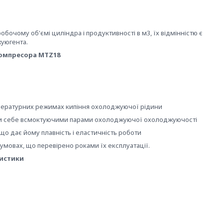
бочому об'ємі циліндра і продуктивності в м3, їх відмінністю є
жуюгента.
компресора MTZ18
мпературних режимах кипіння охолоджуючої рідини
ти себе всмоктуючими парами охолоджуючої охолоджуючості
що дає йому плавність і еластичність роботи
мовах, що перевірено роками їх експлуатації.
ристики