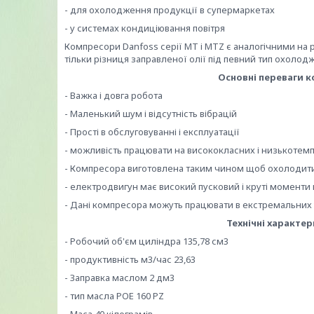
- для охолодження продукції в супермаркетах
- у системах кондиціювання повітря
Компресори Danfoss серії MT і MTZ є аналогічними на ро
тільки різниця заправленої олії під певний тип охолод
Основні переваги 
- Важка і довга робота
- Маленький шум і відсутність вібрацій
- Прості в обслуговуванні і експлуатації
- можливість працювати на висококласних і низькоте
- Компресора виготовлена таким чином щоб охолоди
- електродвигун має високий пусковий і круті моменти 
- Дані компресора можуть працювати в екстремальних у
Технічні характе
- Робочий об'єм циліндра 135,78 см3
- продуктивність м3/час 23,63
- Заправка маслом 2 дм3
- тип масла POE 160 PZ