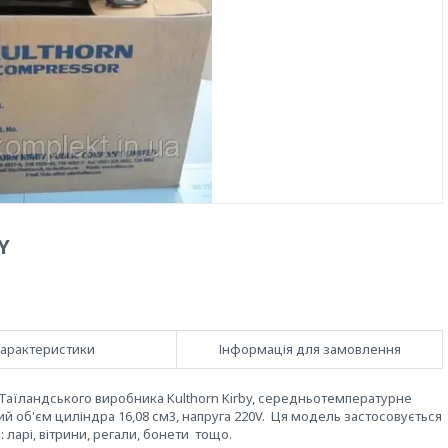
Y
арактеристики
Інформація для замовлення
Таїландського виробника Kulthorn Kirby, середньотемпературне
й об'єм циліндра 16,08 см3, напруга 220V. Ця модель застосовується
ларі, вітрини, регали, бонети тощо.