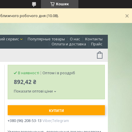
Кошик
ближчого робочого дня (10.08).
ий сервис
Популярные товары
О нас
Контакты
Оплата и доставка
Прайс
В наявності
Оптом і в роздріб
892,42 ₴
Показати оптові ціни
КУПИТИ
+380 (96) 208-53-13
Viber,Telegram
повернення товару протягом