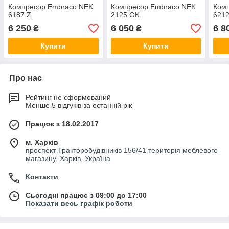
Компресор Embraco NEK
Компресор Embraco NEK
Ком
6187 Z
2125 GK
6212
6 250
6 050
6 8
₴
₴
Купити
Купити
Про нас
Рейтинг не сформований
Менше 5 відгуків за останній рік
Працює з 18.02.2017
м. Харків
проспект Тракторобудівників 156/41 територія меблевого
магазину, Харків, Україна
Контакти
Сьогодні працює з 09:00 до 17:00
Показати весь графік роботи