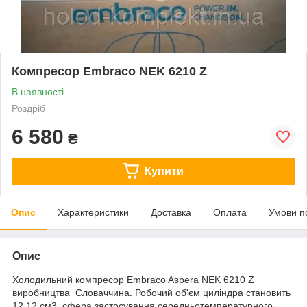
Компресор Embraco NEK 6210 Z
В наявності
Роздріб
6 580
₴
Купити
Опис
Характеристики
Доставка
Оплата
Умови п
Опис
Холодильний компресор Embraco Aspera NEK 6210 Z
виробництва Словаччина. Робочий об'єм циліндра становить
12,12 см3, сфера застосування середньотемпературного