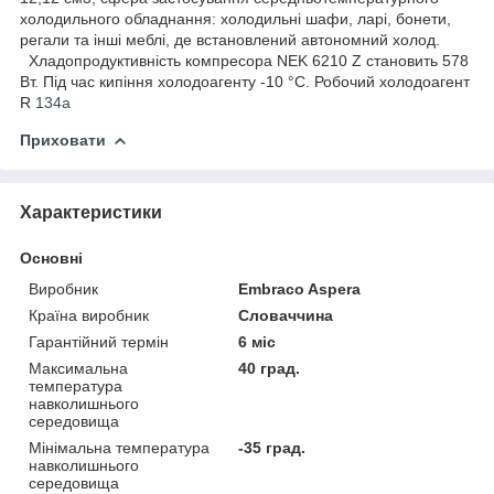
холодильного обладнання: холодильні шафи, ларі, бонети,
регали та інші меблі, де встановлений автономний холод.
Хладопродуктивність компресора NEK 6210 Z становить 578
Вт. Під час кипіння холодоагенту -10 °C. Робочий холодоагент
R
134a
Приховати
Характеристики
Основні
Виробник
Embraco Aspera
Країна виробник
Словаччина
Гарантійний термін
6 міс
Максимальна
40 град.
температура
навколишнього
середовища
Мінімальна температура
-35 град.
навколишнього
середовища