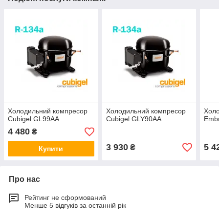
Холодильний компресор
Холодильний компресор
Хол
Cubigel GL99AA
Cubigel GLY90AA
Emb
4 480
₴
3 930
5 4
₴
Купити
Про нас
Рейтинг не сформований
Менше 5 відгуків за останній рік