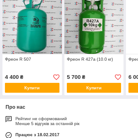
Фреон R 507
Фреон R 427a (10.0 кг)
Фрео
4 400
5 700
6 0
₴
₴
Купити
Купити
Про нас
Рейтинг не сформований
Менше 5 відгуків за останній рік
Працює з 18.02.2017