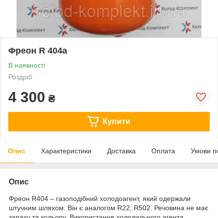
Фреон R 404a
В наявності
Роздріб
4 300
₴
Купити
Опис
Характеристики
Доставка
Оплата
Умови п
Опис
Фреон R404 – газоподібний холодоагент, який одержали
штучним шляхом. Він є аналогом R22, R502. Речовина не має
запаху та кольору. Використання холодильного агента