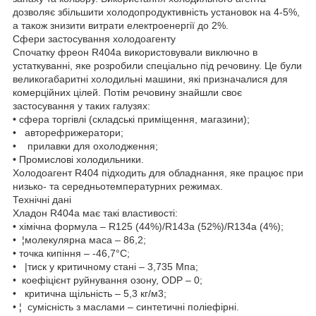
дозволяє збільшити холодопродуктивність установок на 4-5%,
а також знизити витрати електроенергії до 2%.
Сфери застосування холодоагенту
Спочатку фреон R404а використовували виключно в
устаткуванні, яке розробили спеціально під речовину. Це були
великогабаритні холодильні машини, які призначалися для
комерційних цілей. Потім речовину знайшли своє
застосування у таких галузях:
• сфера торгівлі (складські приміщення, магазини);
• авторефрижератори;
• прилавки для охолодження;
• Промислові холодильники.
Холодоагент R404 підходить для обладнання, яке працює при
низько- та середньотемпературних режимах.
Технічні дані
Хладон R404а має такі властивості:
• хімічна формула – R125 (44%)/R143а (52%)/R134a (4%);
• ¦молекулярна маса – 86,2;
• точка кипіння – -46,7°C;
• |тиск у критичному стані – 3,735 Мпа;
• коефіцієнт руйнування озону, ODP – 0;
• критична щільність – 5,3 кг/м3;
• ¦ сумісність з маслами – синтетичні поліефірні.