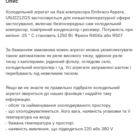
Опис
Холодильний агрегат на базі компресора Embraco Aspera,
UNJ2212GS застосовується для низькотемпературної сфери
застосування, включає безпосередньо сам холодильний
компресор, повітряний конденсатор і ресивер. Потужність при
кипінні -25 ° С становить 1250 Вт. Фреон R404a або R507.
За бажанням замовника кожен агрегат можна укомплектувати
такою автоматикою як реле високого тиску, здвоєне реле
тиску з капілярами, рідинний фільтр, оглядове скло,
холодильний контролер і т.д. Усі агрегати заправлені азотом і
перебувають під невеликим тиском.
Якщо ви не знаєте як правильно підібрати холодильний
агрегат зверніться до наших фахівців і надайте таку
інформацію.
- обсяг та найменування охолоджуваного простору.
- що охолоджуватиметься, його вага, наявність упаковки та її
температура на вході.
- бажана температура у просторі.
- наявність живлення, що підводиться 220 або 380 V