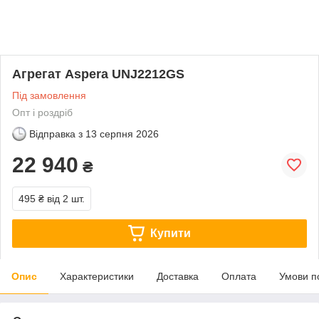
Агрегат Aspera UNJ2212GS
Під замовлення
Опт і роздріб
Відправка з
13 серпня 2026
22 940
₴
495 ₴
від 2 шт.
Купити
Опис
Характеристики
Доставка
Оплата
Умови п