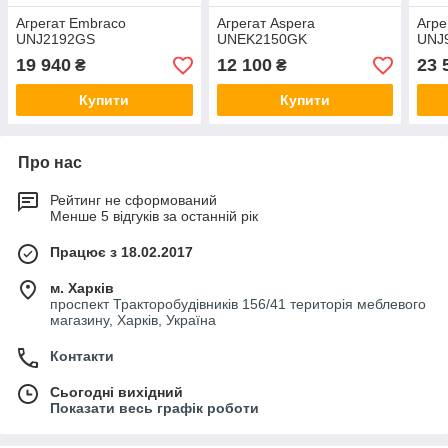
Агрегат Embraco
Агрегат Aspera
Агре
UNJ2192GS
UNEK2150GK
UNJ
19 940
12 100
23 
₴
₴
Купити
Купити
Про нас
Рейтинг не сформований
Менше 5 відгуків за останній рік
Працює з 18.02.2017
м. Харків
проспект Тракторобудівників 156/41 територія меблевого
магазину, Харків, Україна
Контакти
Сьогодні вихідний
Показати весь графік роботи