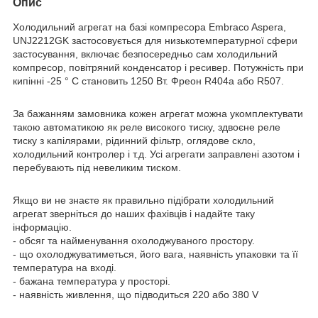
Опис
Холодильний агрегат на базі компресора Embraco Aspera,
UNJ2212GK застосовується для низькотемпературної сфери
застосування, включає безпосередньо сам холодильний
компресор, повітряний конденсатор і ресивер. Потужність при
кипінні -25 ° С становить 1250 Вт. Фреон R404a або R507.
За бажанням замовника кожен агрегат можна укомплектувати
такою автоматикою як реле високого тиску, здвоєне реле
тиску з капілярами, рідинний фільтр, оглядове скло,
холодильний контролер і т.д. Усі агрегати заправлені азотом і
перебувають під невеликим тиском.
Якщо ви не знаєте як правильно підібрати холодильний
агрегат зверніться до наших фахівців і надайте таку
інформацію.
- обсяг та найменування охолоджуваного простору.
- що охолоджуватиметься, його вага, наявність упаковки та її
температура на вході.
- бажана температура у просторі.
- наявність живлення, що підводиться 220 або 380 V