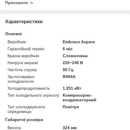
Приховати
Характеристики
Основні
Виробник
Embraco Aspera
Гарантійний термін
6 міс
Країна виробник
Словаччина
Напруга мережі
220~240 В
Частота струму
50 Гц
Застосовувані
R404A
холодоагенти
Холодопродуктивність
1.251 кВт
Тип холодильного агрегату
Компресорно-
конденсаторний
Тип охолоджуючого
Повітря
середовища
Габаритні розміри
Висота
324 мм