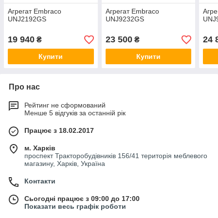
Агрегат Embraco
Агрегат Embraco
Агре
UNJ2192GS
UNJ9232GS
UNJ
19 940
23 500
24 
₴
₴
Купити
Купити
Про нас
Рейтинг не сформований
Менше 5 відгуків за останній рік
Працює з 18.02.2017
м. Харків
проспект Тракторобудівників 156/41 територія меблевого
магазину, Харків, Україна
Контакти
Сьогодні працює з 09:00 до 17:00
Показати весь графік роботи