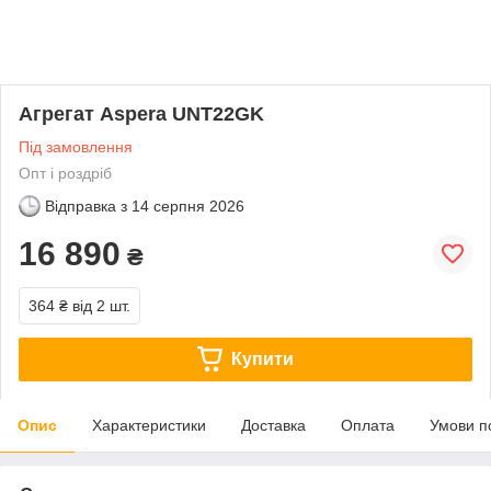
Агрегат Aspera UNT22GK
Під замовлення
Опт і роздріб
Відправка з
14 серпня 2026
16 890
₴
364 ₴
від 2 шт.
Купити
Опис
Характеристики
Доставка
Оплата
Умови п