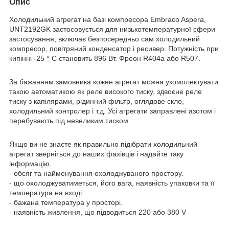
Опис
Холодильний агрегат на базі компресора Embraco Aspera,
UNT2192GK застосовується для низькотемпературної сфери
застосування, включає безпосередньо сам холодильний
компресор, повітряний конденсатор і ресивер. Потужність при
кипінні -25 ° С становить 896 Вт. Фреон R404a або R507.
За бажанням замовника кожен агрегат можна укомплектувати
такою автоматикою як реле високого тиску, здвоєне реле
тиску з капілярами, рідинний фільтр, оглядове скло,
холодильний контролер і т.д. Усі агрегати заправлені азотом і
перебувають під невеликим тиском.
Якщо ви не знаєте як правильно підібрати холодильний
агрегат зверніться до наших фахівців і надайте таку
інформацію.
- обсяг та найменування охолоджуваного простору.
- що охолоджуватиметься, його вага, наявність упаковки та її
температура на вході.
- бажана температура у просторі.
- наявність живлення, що підводиться 220 або 380 V