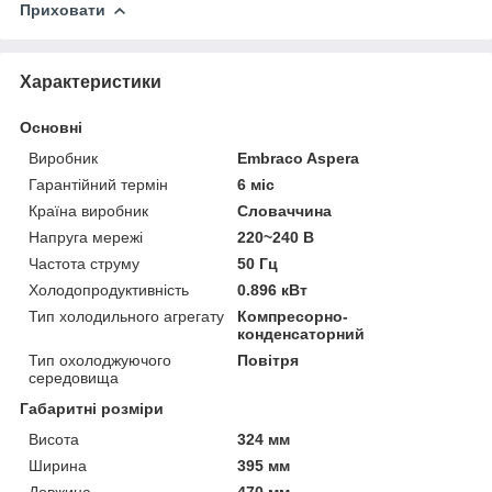
Приховати
Характеристики
Основні
Виробник
Embraco Aspera
Гарантійний термін
6 міс
Країна виробник
Словаччина
Напруга мережі
220~240 В
Частота струму
50 Гц
Холодопродуктивність
0.896 кВт
Тип холодильного агрегату
Компресорно-
конденсаторний
Тип охолоджуючого
Повітря
середовища
Габаритні розміри
Висота
324 мм
Ширина
395 мм
Довжина
470 мм