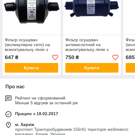
Фільтр осушувач
Фільтр осушувач
Філь
(молекулярне сито) на
антикислотний на
(мол
всмоктувальну лінію з
всмоктувальну лінію з
всмо
клапанами Шредера SFD
клапанами Шредера SFX-
кла
647
750
685
₴
₴
13-5S (5/8" паяння)
284T (1/2" паяння)
13-6
Купити
Купити
Про нас
Рейтинг не сформований
Менше 5 відгуків за останній рік
Працює з 18.02.2017
м. Харків
проспект Тракторобудівників 156/41 територія меблевого
магазину, Харків, Україна