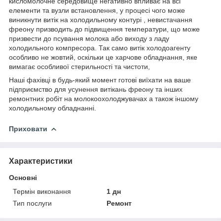
кисломолочне середовище негативно впливає на всі
елементи та вузли встановлення, у процесі чого може
виникнути витік на холодильному контурі , невистачання
фреону призводить до підвищення температури, що може
призвести до псування молока або виходу з ладу
холодильного компресора. Так само витік холодоагенту
особливо не жовтий, оскільки це харчове обладнання, яке
вимагає особливої стерильності та чистоти,
Наші фахівці в будь-який момент готові виїхати на ваше
підприємство для усунення витікань фреону та інших
ремонтних робіт на молокоохолоджувачах а також іншому
холодильному обладнанні.
Приховати
Характеристики
Основні
Термін виконання
1 дн
Тип послуги
Ремонт