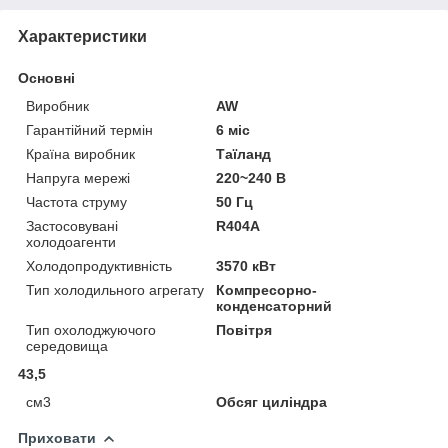
Характеристики
Основні
Виробник
AW
Гарантійний термін
6 міс
Країна виробник
Таїланд
Напруга мережі
220~240 В
Частота струму
50 Гц
Застосовувані
R404A
холодоагенти
Холодопродуктивність
3570 кВт
Тип холодильного агрегату
Компресорно-
конденсаторний
Тип охолоджуючого
Повітря
середовища
43,5
см3
Обсяг циліндра
Приховати