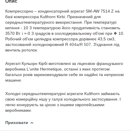
Опис
Компрессорно – конденсаторний агрегат SM-AW 7514 Z на
базі компрессора Kulthorn Kirbi. Призначений для
середньотемпературного використання. При температурі
кипіння - 10 З температурою його продуктивність становить
3570 Вт. і +-0 З градусів в охолоджувальному об'ємі при ❖ 10.
Робочий об'єм циліндра компрессора дорівнює 43,5 см3,
застосований холоднокровний R
404a/R 507
. З'єднання під
вентиль ротолок.
Агрегаті Кульорн Кірбі виготовлені за ліцензією французького
виробника L'unite Hermetique, останні з яких протягом
багатьох років зарекомендували себе як надійні та неприхожі
машини.
Холодні середньотемпературні агрегати Kulthorn займають
свою комерційну нішу у галузі холодильного застосування. І
легко конкурують за ціною з іншими європейськими
виробниками.
Приховати