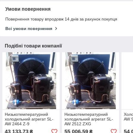
Умови повернення
Повернення товару впродовж 14 днів за рахунок покупця
Всі умови повернення
Подібні товари компанії
Низькотемпературний
Низькотемпературний
Холо
холодильний агрегат SL-
холодильний агрегат SL-
AW 
AW 2464 Z-9
AW 2512 ZXG
43 133,73
55 006,59
54 
₴
₴