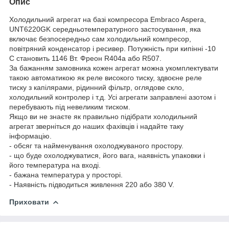
Опис
Холодильний агрегат на базі компресора Embraco Aspera,
UNT6220GK середньотемпературного застосування, яка
включає безпосередньо сам холодильний компресор,
повітряний конденсатор і ресивер. Потужність при кипінні -10
С становить 1146 Вт. Фреон R404a або R507.
За бажанням замовника кожен агрегат можна укомплектувати
такою автоматикою як реле високого тиску, здвоєне реле
тиску з капілярами, рідинний фільтр, оглядове скло,
холодильний контролер і т.д. Усі агрегати заправлені азотом і
перебувають під невеликим тиском.
Якщо ви не знаєте як правильно підібрати холодильний
агрегат зверніться до наших фахівців і надайте таку
інформацію.
- обсяг та найменування охолоджуваного простору.
- що буде охолоджуватися, його вага, наявність упаковки і
його температура на вході.
- бажана температура у просторі.
- Наявність підводиться живлення 220 або 380 V.
Приховати