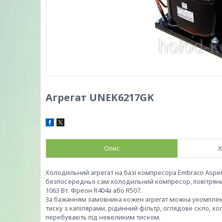
Агрегат UNEK6217GK
Опис
Х
Холодильний агрегат на базі компресора Embraco Aspe
безпосередньо сам холодильний компресор, повітряний 
1063 Вт. Фреон R404a або R507.
За бажанням замовника кожен агрегат можна укомплект
тиску з капілярами, рідинний фільтр, оглядове скло, хол
перебувають під невеликим тиском.