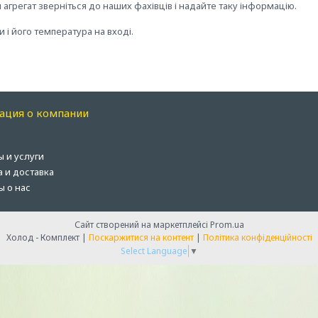
агрегат зверніться до наших фахівців і надайте таку інформацію.
и і його температура на вході.
ация о компании
ы и услуги
а и доставка
ы о нас
Сайт створений на маркетплейсі
Prom.ua
Холод - Комплект |
Поскаржитися на контент
|
Політика конфіденційності
Select Language
▼