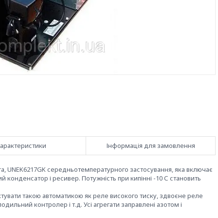
арактеристики
Інформація для замовлення
ra, UNEK6217GK середньотемпературного застосування, яка включає
конденсатор і ресивер. Потужність при кипінні -10 С становить
увати такою автоматикою як реле високого тиску, здвоєне реле
одильний контролер і т.д. Усі агрегати заправлені азотом і