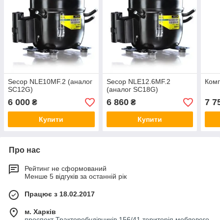
Secop NLE10MF.2 (аналог
Secop NLE12.6MF.2
Ком
SC12G)
(аналог SC18G)
6 000
6 860
7 7
₴
₴
Купити
Купити
Про нас
Рейтинг не сформований
Менше 5 відгуків за останній рік
Працює з 18.02.2017
м. Харків
проспект Тракторобудівників 156/41 територія меблевого