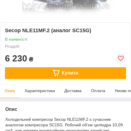
Secop NLE11MF.2 (аналог SC15G)
В наявності
Роздріб
6 230
₴
Купити
Опис
Характеристики
Доставка
Оплата
Умови п
Опис
Холодильний компресор Secop NLE11MF.2 є сучасним
аналогом компресора SC15G. Робочий об'єм циліндра 10,09
см3, але завдяки інноваційним технологіям даний тип