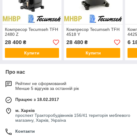
Компресор Tecumseh TFH
Компресор Tecumseh TFH
Ком
2480 Z
4518 Y
4425
28 400
28 480
6 1
₴
₴
Купити
Купити
Про нас
Рейтинг не сформований
Менше 5 відгуків за останній рік
Працює з 18.02.2017
м. Харків
проспект Тракторобудівників 156/41 територія меблевого
магазину, Харків, Україна
Контакти