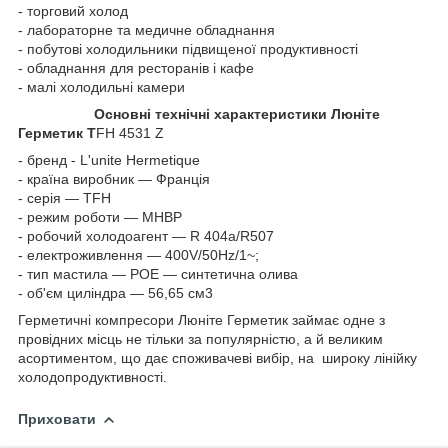
- торговий холод
- лабораторне та медичне обладнання
- побутові холодильники підвищеної продуктивності
- обладнання для ресторанів і кафе
- малі холодильні камери
Основні технічні характеристики Люніте
Герметик T
FH 4531 Z
- бренд - L'unite Hermetique
- країна виробник — Франція
- серія — TFH
- режим роботи — MHBP
- робочий холодоагент — R 404a/R507
- електроживлення — 400V/50Hz/1~;
- тип мастила — POE — синтетична олива
- об'єм циліндра — 56,65 см3
Герметичні компресори Люніте Герметик займає одне з
провідних місць не тільки за популярністю, а й великим
асортиментом, що дає споживачеві вибір, на широку лінійку
холодопродуктивності.
Приховати