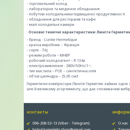
- торговельний холод
- лабораторне та медичне обладнання
- побутові холодильники підвищеної продуктивності
- обладнання для ресторанів та кафе
- малі холодильні камери
Основні технічні характеристики Люніте Герметик
- бренд - L'unite Hermetique
- країна виробник – Франція
- серія - TAJ
- режим роботи – MHBP
- робочий холодоагент – R 134a
- електроживлення - 380V/50Hz/1~;
- тип мастила – POE – синтетична олія
- об'єм циліндра – 25,95 см3
Герметичні компресори Люніте Герметик займає одне з 
але й великому асортименту, що дає споживачеві вибір
контакты
информ
096-208-53-13 (Viber - Telegram)
О нас
holod.komplekt.shop@gmail.com
Товар