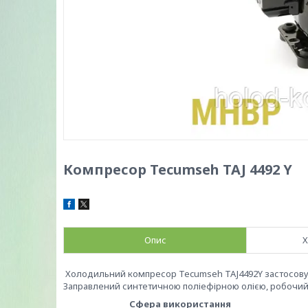
Компресор Tecumseh TAJ 4492 Y
Опис
Х
Холодильний компресор Tecumseh TAJ4492Y застосову
Заправлений синтетичною поліефірною олією, робочи
Сфера використання