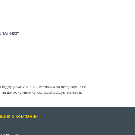
 TAJ4492Y
лідируючих місць не тільки за популярністю,
 на широку лінійку холодопродуктивності.
ация о компании
ы и услуги