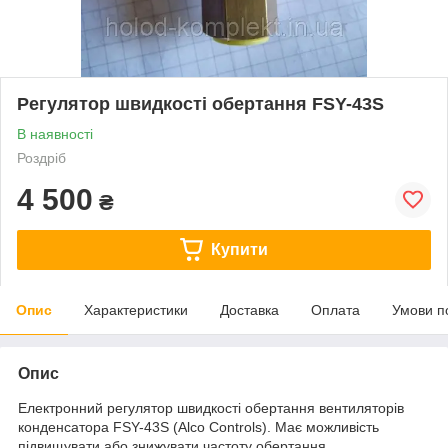
Регулятор швидкості обертання FSY-43S
В наявності
Роздріб
4 500
₴
Купити
Опис
Характеристики
Доставка
Оплата
Умови п
Опис
Електронний регулятор швидкості обертання вентиляторів
конденсатора FSY-43S (Alco Controls). Має можливість
підвищувати або знижувати частоту обертання