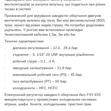
вентилятора(ів) за рахунок імпульсу, що подається при різних
тисках в системі .
Призначений для керування швидкістю обертання двигунів
вентиляторів залежно від тиску. Він має високовольтний (800)
тріак, захист від різких кидків струму. Не потребує додаткових
ущільнень. У роз'ємі вже встановлені прокладки.
Укомплектований кабелем 1,5м, 3м або 6м.
Технічні характеристики:
· діапазон регулювання – 12,4…28,4 бар;
· з'єднання – S: 1/16ʺ-20 UNF внутрішнє різьблення;
· робочий струм – 0,1…4 А;
· заводське налаштування – 21,8 бар;
· максимальний робочий тиск (PS) – 45 бар;
· тиск випробування (PT) – 50 бар;
· холодоагенти – HFC, HCFC.
Електронний регулятор швидкості обертання Alco FSY-43S
використовується у промислових холодильних системах:
вітрини, шафи, бонети, холодильники, пристінні гірки.