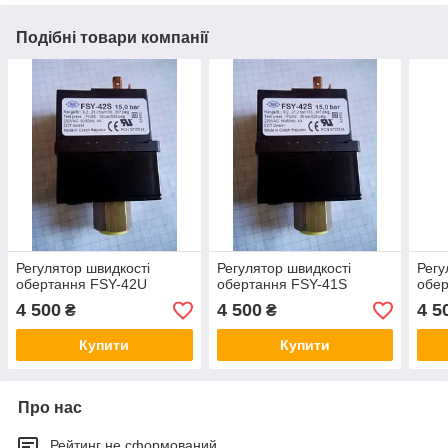
Подібні товари компанії
Регулятор швидкості
Регулятор швидкості
Регу
обертання FSY-42U
обертання FSY-41S
обер
4 500
4 500
4 5
₴
₴
Купити
Купити
Про нас
Рейтинг не сформований