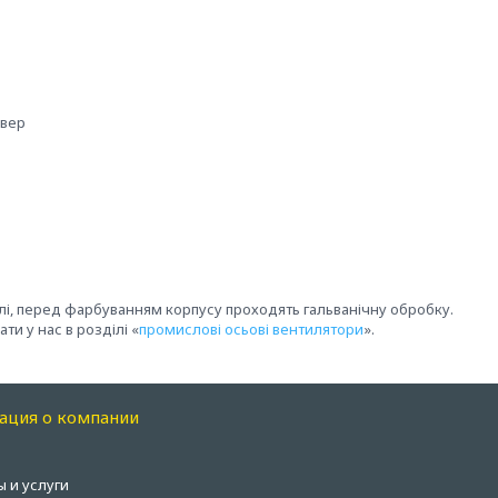
ивер
алі, перед фарбуванням корпусу проходять гальванічну обробку.
и у нас в розділі «
промислові осьові вентилятори
».
ация о компании
ы и услуги