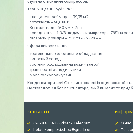
ступеня стиснення компресора.
Технічні дані Lloyd SPR 90
- площа теплообміну – 179,75 м2
- потужність – 90,6 кВт
- Вентилятори - 630 мм х 2 шт.
- приєднання – 1-3/8ʺ подача з компресора, 7/8ʺ на рес
- габаритні розміри – 2121х1206х320 мм
Сфера використання
- торговельне холодильне обладнання
- виносний холод
- системи охолодження води (чілери)
- транспортні холодильники
- молокоохолоджувачі
Конденсатори Leel Coils виготовлені із оцинкованої ст
Поставляються без вентилятора, який ви можете придбат
контакты
информ
096-208-53-13 (Viber - Telegram)
О нас
holod.komplekt.shop@gmail.com
Товар