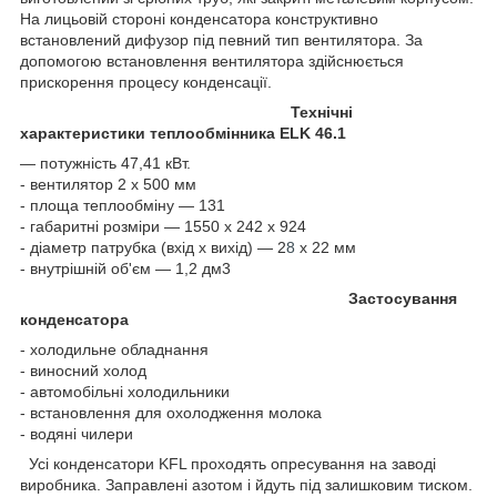
На лицьовій стороні конденсатора конструктивно
встановлений дифузор під певний тип вентилятора. За
допомогою встановлення вентилятора здійснюється
прискорення процесу конденсації.
Технічні
характеристики теплообмінника ELK 46.1
— потужність 47,41 кВт.
- вентилятор 2 х 500 мм
- площа теплообміну — 131
- габаритні розміри — 1550 х 242 х 924
- діаметр патрубка (вхід х вихід) — 2
8
х 22 мм
- внутрішній об'єм — 1,2 дм3
Застосування
конденсатора
- холодильне обладнання
- виносний холод
- автомобільні холодильники
- встановлення для охолодження молока
- водяні чилери
Усі конденсатори KFL проходять опресування на заводі
виробника. Заправлені азотом і йдуть під залишковим тиском.