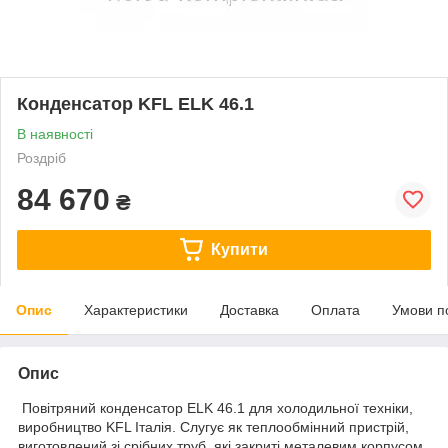
Конденсатор KFL ELK 46.1
В наявності
Роздріб
84 670
₴
Купити
Опис
Характеристики
Доставка
Оплата
Умови п
Опис
Повітряний конденсатор ELK 46.1 для холодильної техніки,
виробництво KFL Італія. Слугує як теплообмінний пристрій,
виготовлений зі срібних труб, які закриті металевим корпусом.