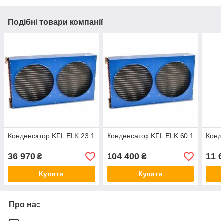
Подібні товари компанії
Конденсатор KFL ELK 23.1
Конденсатор KFL ELK 60.1
Конд
36 970
104 400
11 
₴
₴
Купити
Купити
Про нас