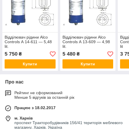
Відділювач рідини Alco
Відділювач рідини Alco
Відд
Controls А 14-611 — 5,48
Controls А 13-609 — 4,98
Cont
lit.
lit.
lit
5 750
5 480
3 7
₴
₴
Купити
Купити
Про нас
Рейтинг не сформований
Менше 5 відгуків за останній рік
Працює з 18.02.2017
м. Харків
проспект Тракторобудівників 156/41 територія меблевого
магазину, Харків, Україна