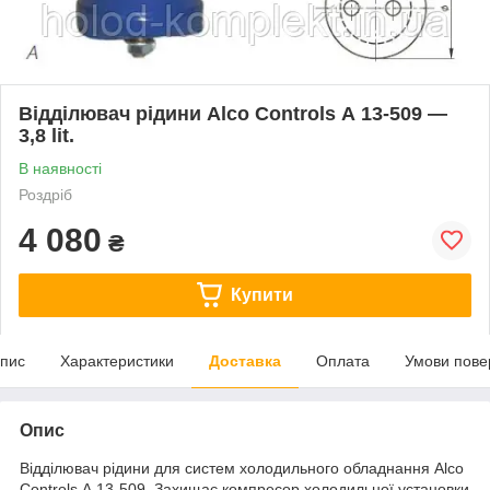
Відділювач рідини Alco Controls А 13-509 —
3,8 lit.
В наявності
Роздріб
4 080
₴
Купити
пис
Характеристики
Доставка
Оплата
Умови пове
Опис
Відділювач рідини для систем холодильного обладнання Alco
Controls А 13-509. Захищає компресор холодильної установки