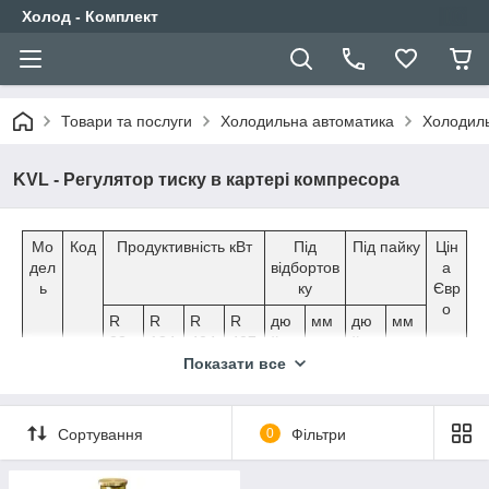
Холод - Комплект
Товари та послуги
Холодильна автоматика
Холодиль
KVL - Регулятор тиску в картері компресора
Мо
Код
Продуктивність кВт
Під
Під пайку
Цін
дел
відбортов
а
ь
ку
Євр
о
R
R
R
R
дю
мм
дю
мм
22
134
404
407
йм
йм
a
a/5
c
Показати все
07
KVL
034
7,1
5,3
6,3
6,5
1/2
12
-
-
87,
Сортування
0
Фільтри
12
L00
"
48
41