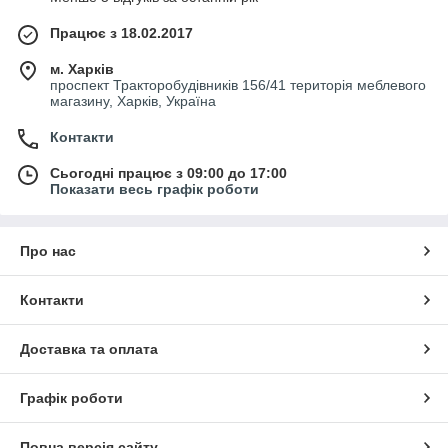
H
1046
1036
2
Працює з 18.02.2017
10s
NRV
1/2
020-
12
020-
0,3
1,43
23,6
м. Харків
проспект Тракторобудівників 156/41 територія меблевого
H
1070
1063
2
магазину, Харків, Україна
10s1
)
Контакти
NRV
1/2
020-
12
020-
0,05
2,05
23,0
Сьогодні працює з 09:00 до 17:00
12s
1012
1016
4
Показати весь графік роботи
NRV
5/8
020-
16
020-
0,05
2,05
23,0
12s1
1052
1052
4
)
Про нас
NRV
1/2
020-
12
020-
0,3
2,05
25,5
H
1039
1037
6
Контакти
12s1
)
Доставка та оплата
NRV
5/8
020-
16
020-
0,3
2,05
25,5
H
1064
1064
6
12s1
Графік роботи
)
NRV
5/8
020-
16
020-
0,05
3,6
30,7
Повна версія сайту