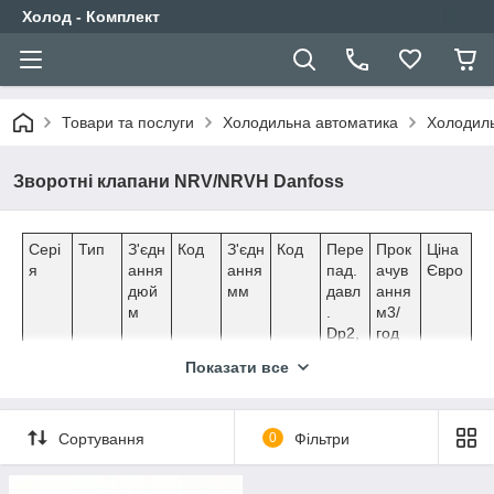
Холод - Комплект
Товари та послуги
Холодильна автоматика
Холодиль
Зворотні клапани NRV/NRVH Danfoss
Сері
Тип
З'єдн
Код
З'єдн
Код
Пере
Прок
Ціна
я
ання
ання
пад.
ачув
Євро
дюй
мм
давл
ання
м
.
м3/
Dp2,
год
бар
Показати все
Пря
NRV
1/4
020-
6
020-
0,07
0,56
18,2
мото
6
1040
1040
9
чний
Сортування
0
Фільтри
NRV
3/8
020-
10
020-
0,07
1,43
22,0
(відб
10
1041
1041
3
орто