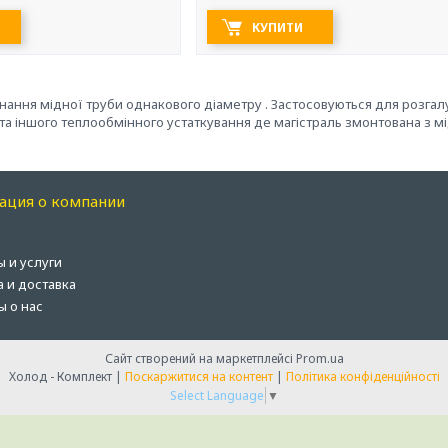
КУПИТИ
днання мідної труби однакового діаметру . Застосовуються для розг
а іншого теплообмінного устаткування де магістраль змонтована з м
ация о компании
ы и услуги
а и доставка
ы о нас
Сайт створений на маркетплейсі
Prom.ua
Холод - Комплект |
Поскаржитися на контент
|
Політика конфіденційності
Select Language
▼