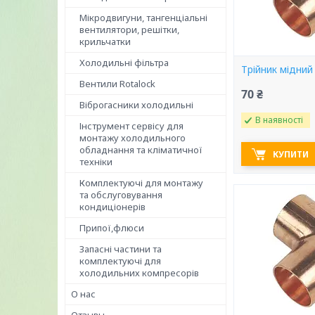
Мікродвигуни, тангенціальні
вентилятори, решітки,
крильчатки
Холодильні фільтра
Трійник мідний
Вентили Rotalock
70 ₴
Віброгасники холодильні
В наявності
Інструмент сервісу для
монтажу холодильного
обладнання та кліматичної
КУПИТИ
техніки
Комплектуючі для монтажу
та обслуговування
кондиціонерів
Припої,флюси
Запасні частини та
комплектуючі для
холодильних компресорів
О нас