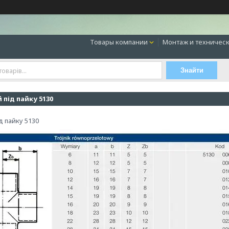
Товары компании
Монтаж и техническ
Знайти
 під пайку 5130
д пайку 5130