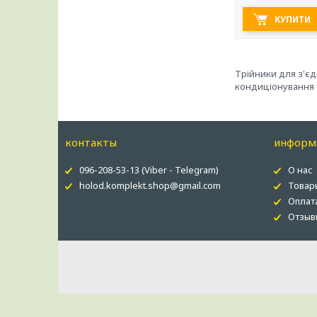
КУПИТИ
Трійники для з'є
кондиціонування т
контакты
информ
096-208-53-13 (Viber - Telegram)
О нас
holod.komplekt.shop@gmail.com
Товар
Оплат
Отзыв