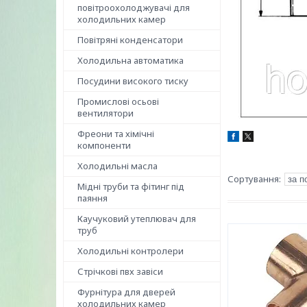
повітроохолоджувачі для
холодильних камер
Повітряні конденсатори
Холодильна автоматика
Посудини високого тиску
Промислові осьові
вентилятори
Фреони та хімічні
компоненти
Холодильні масла
Мідні труби та фітинг під
паяння
Каучуковий утеплювач для
труб
Холодильні контролери
Стрічкові пвх завіси
Фурнітура для дверей
холодильних камер