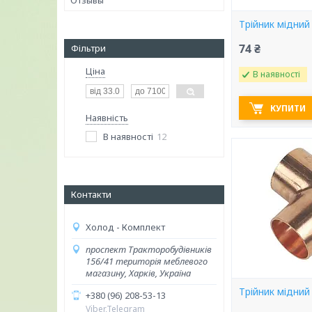
Отзывы
Трійник мідний
74 ₴
Фільтри
Ціна
В наявності
КУПИТИ
Наявність
В наявності
12
Контакти
Холод - Комплект
проспект Тракторобудівників
156/41 територія меблевого
магазину, Харків, Україна
Трійник мідний
+380 (96) 208-53-13
Viber,Telegram