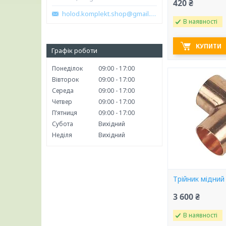
420 ₴
holod.komplekt.shop@gmail.com
В наявності
КУПИТИ
Графік роботи
Понеділок
09:00
17:00
Вівторок
09:00
17:00
Середа
09:00
17:00
Четвер
09:00
17:00
Пʼятниця
09:00
17:00
Субота
Вихідний
Неділя
Вихідний
Трійник мідний
3 600 ₴
В наявності